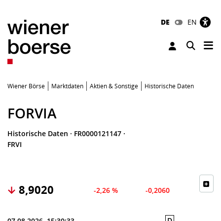
DE
EN
Tog
Toggle 
Wiener Börse
Marktdaten
Aktien & Sonstige
Historische Daten
FORVIA
Historische Daten
·
FR0000121147
·
FRVI
8,9020
-2,26 %
-0,2060
D
07.08.2026, 15:30:33