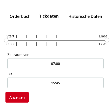
Tickdaten
n
Orderbuch
Historische Daten
Start
Ende
09:00
17:45
Zeitraum von
Bis
Anzeigen