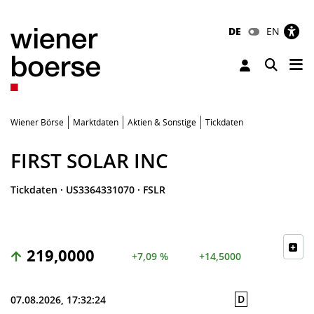
DE
EN
Tog
Toggle 
Wiener Börse
Marktdaten
Aktien & Sonstige
Tickdaten
FIRST SOLAR INC
Tickdaten
·
US3364331070
·
FSLR
219,0000
+7,09 %
+14,5000
D
07.08.2026, 17:32:24