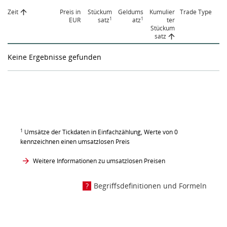
Zeit
Preis in
Stückum
Geldums
Kumulier
Trade Type
1
1
EUR
satz
atz
ter
Stückum
satz
Keine Ergebnisse gefunden
1
Umsätze der Tickdaten in Einfachzählung, Werte von 0
kennzeichnen einen umsatzlosen Preis
Weitere Informationen zu umsatzlosen Preisen
Begriffsdefinitionen und Formeln