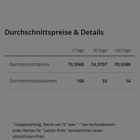
Durchschnittspreise & Details
5 Tage
30 Tage
100 Tage
Durchschnittspreis
70,3560
74,3707
70,5588
Durchschnittsvolumen
100
33
14
1
Doppelzählung, Werte von "0" oder "-" bei Vorhandensein
eines Wertes für "Letzter Preis" kennzeichnen einen
umsatzlosen Preis