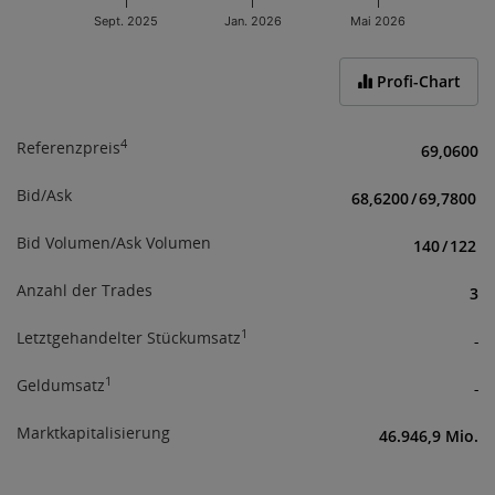
an verfügbaren Informationen für Investoren.
Sept. 2025
Jan. 2026
Mai 2026
Mit Ihrer Zustimmung bestätigen Sie obige
End of interactive chart.
Informationen erhalten und verstanden zu haben,
Profi-Chart
sowie über das Börseregelwerk
(
www.wienerborse.at/rechtliches/agb-gesetze/
;
www.wienerborse.at/rechtliches/agb-5-1
) informiert
4
Referenzpreis
69,0600
zu sein.
Bid/Ask
68,6200
/
69,7800
Bid Volumen/Ask Volumen
140
/
122
Anzahl der Trades
3
1
Letztgehandelter Stückumsatz
-
1
Geldumsatz
-
Marktkapitalisierung
46.946,9 Mio.