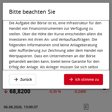
Bitte beachten Sie
DE
EN
Tog
Toggle 
Die Aufgabe der Börse ist es, eine Infrastruktur für den
Handel von Finanzinstrumenten zur Verfügung zu
stellen. Über die Höhe der Kurse entscheiden allein die
Investoren mit ihren An- und Verkaufsaufträgen. Die
Wiener Börse
Marktdaten
Aktien & Sonstige
Preisdaten
folgenden Informationen sind keine Anlageberatung
oder Aufforderung zur Zeichnung oder dem Handel von
CORTEVA INC
Wertpapieren. Dass ein Unternehmen an der Börse
gehandelt werden kann, bietet keine Garantie für den
Erfolg der Anlage. Als Anleger müssen Sie sich selbst
Preisdaten
·
US22052L1044
·
CTVA
informieren und die Chancen auf Wertzuwächse und
Risiken, bis hin zum Totalverlust, abwägen. Lassen Sie
Zurück
Ich stimme zu
sich gegebenenfalls beraten. Besonders bei jüngeren
und kleineren Unternehmen kann es zu höheren
68,8200
-0,35 %
-0,2400
Kursschwankungen kommen und oft stehen weniger
Informationen zur Verfügung.
C
06.08.2026, 13:00:37
Die nachfolgenden Wertpapiere notieren an einem