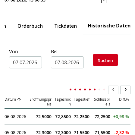
Historische Daten
ten
Orderbuch
Tickdaten
Von
Bis
Suchen
Datum
Eröffnungspr
Tageshoc
Tagestief
Schlusspr
Diff.%
eis
h
eis
06.08.2026
72,5000
72,8500
72,2500
72,2500
+0,98 %
05.08.2026
72,3000
72,3000
71,5500
71,5500
-2,32 %