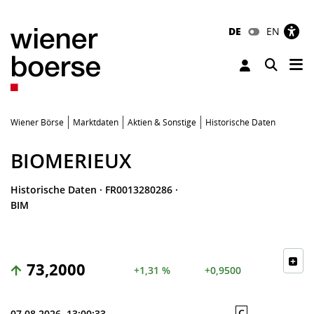
DE
EN
Tog
Toggle 
Wiener Börse
Marktdaten
Aktien & Sonstige
Historische Daten
BIOMERIEUX
Historische Daten
·
FR0013280286
·
BIM
73,2000
+1,31 %
+0,9500
C
07.08.2026, 13:00:33