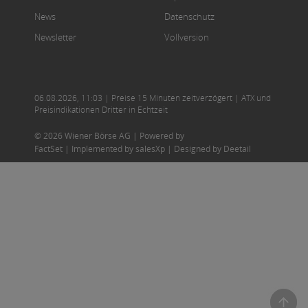
News
Datenschutz
Newsletter
Vollversion
06.08.2026
,
11:03
| Preise 15 Minuten zeitverzögert | ATX und
Preisindikationen Dritter in Echtzeit
© 2026 Wiener Börse AG |
Powered by
FactSet
|
Implemented by salesXp
|
Designed by Deetail