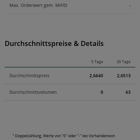
Max. Orderwert gem. MiFID
-
Durchschnittspreise & Details
5 Tage
30 Tage
Durchschnittspreis
2,6640
2,6513
Durchschnittsvolumen
0
63
1
Doppelzählung, Werte von "0" oder "-" bei Vorhandensein