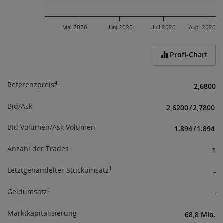
an verfügbaren Informationen für Investoren.
Mit Ihrer Zustimmung bestätigen Sie obige
Mai 2026
Juni 2026
Juli 2026
Aug. 2026
Informationen erhalten und verstanden zu haben,
sowie über das Börseregelwerk
End of interactive chart.
(
www.wienerborse.at/rechtliches/agb-gesetze/
;
Profi-Chart
www.wienerborse.at/rechtliches/agb-5-1
) informiert
zu sein.
4
Referenzpreis
2,6800
Bid/Ask
2,6200
/
2,7800
Bid Volumen/Ask Volumen
1.894
/
1.894
Anzahl der Trades
1
1
Letztgehandelter Stückumsatz
-
1
Geldumsatz
-
Marktkapitalisierung
68,8 Mio.