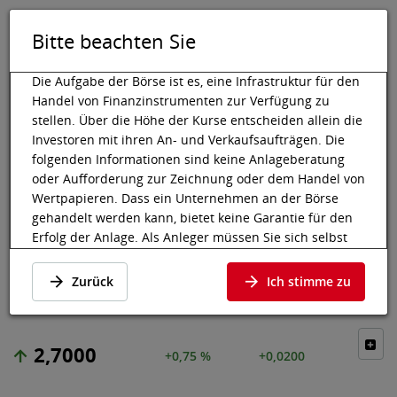
Bitte beachten Sie
DE
EN
Tog
Toggle 
Die Aufgabe der Börse ist es, eine Infrastruktur für den
Handel von Finanzinstrumenten zur Verfügung zu
stellen. Über die Höhe der Kurse entscheiden allein die
Investoren mit ihren An- und Verkaufsaufträgen. Die
Wiener Börse
Marktdaten
Aktien & Sonstige
Preisdaten
folgenden Informationen sind keine Anlageberatung
oder Aufforderung zur Zeichnung oder dem Handel von
AD PEPPER MEDIA
Wertpapieren. Dass ein Unternehmen an der Börse
gehandelt werden kann, bietet keine Garantie für den
INTL NV
Erfolg der Anlage. Als Anleger müssen Sie sich selbst
informieren und die Chancen auf Wertzuwächse und
Preisdaten
·
NL0000238145
·
APM
Risiken, bis hin zum Totalverlust, abwägen. Lassen Sie
Zurück
Ich stimme zu
sich gegebenenfalls beraten. Besonders bei jüngeren
und kleineren Unternehmen kann es zu höheren
Kursschwankungen kommen und oft stehen weniger
2,7000
Informationen zur Verfügung.
+0,75 %
+0,0200
Die nachfolgenden Wertpapiere notieren an einem