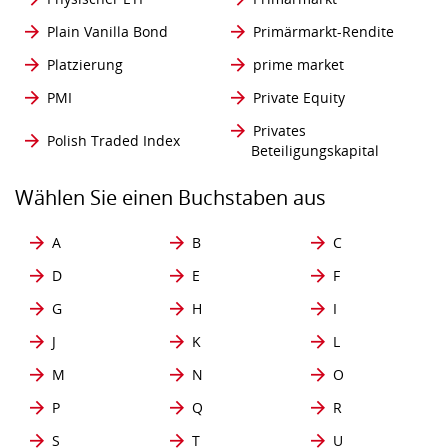
Plain Vanilla Bond
Primärmarkt-Rendite
Platzierung
prime market
PMI
Private Equity
Privates
Polish Traded Index
Beteiligungskapital
Wählen Sie einen Buchstaben aus
A
B
C
D
E
F
G
H
I
J
K
L
M
N
O
P
Q
R
S
T
U