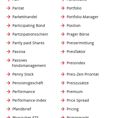
Parität
Portfolio
Parketthandel
Portfolio-Manager
Participating Bond
Position
Partizipationsschein
Prager Börse
Partly paid Shares
Preisermittlung
Passiva
Preisfaktor
Passives
Preisindex
Fondsmanagement
Penny Stock
Preis-Zeit-Priorität
Pensionsgeschäft
Preiszusätze
Performance
Premium
Performance-Index
Price Spread
Pfandbrief
Pricing
Physischer ETF
Primärmarkt