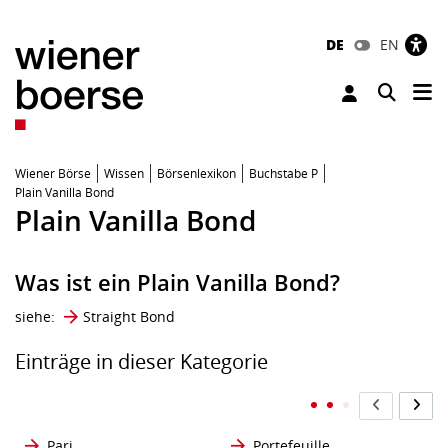
DE
EN
Tog
Toggle 
Wiener Börse
Wissen
Börsenlexikon
Buchstabe P
Plain Vanilla Bond
Plain Vanilla Bond
Was ist ein Plain Vanilla Bond?
siehe:
Straight Bond
Einträge in dieser Kategorie
Pari
Portefeuille