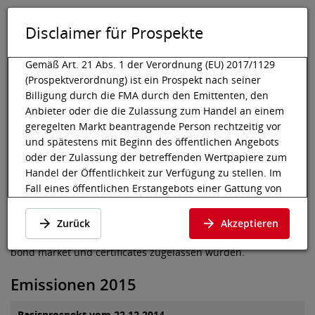
Disclaimer für Prospekte
DE
EN
Tog
Toggle 
Gemäß Art. 21 Abs. 1 der Verordnung (EU) 2017/1129
(Prospektverordnung) ist ein Prospekt nach seiner
Billigung durch die FMA durch den Emittenten, den
Anbieter oder die die Zulassung zum Handel an einem
Wiener Börse
Listing
Gelistete Anleihen
Prospekte
geregelten Markt beantragende Person rechtzeitig vor
s Wohnbaubank AG
und spätestens mit Beginn des öffentlichen Angebots
Prospekte der s Wohnbaubank
oder der Zulassung der betreffenden Wertpapiere zum
Handel der Öffentlichkeit zur Verfügung zu stellen. Im
AG
Fall eines öffentlichen Erstangebots einer Gattung von
Aktien, die zum ersten Mal zum Handel an einem
geregelten Markt zugelassen wird, muss der Prospekt
An dieser Stelle finden Sie die Prospekte und Final Terms der
Zurück
Akzeptieren
der Öffentlichkeit mindestens sechs Arbeitstage vor
s Wohnbaubank AG, die an der Wiener Börse im Segment
dem Ende des Angebots zur Verfügung gestellt werden.
bond market und certificates zugelassen wurden.
Gemäß Art. 21 Abs. 2 lit. c der Prospektverordnung gilt
Emissionen 2015
ein Prospekt als der Öffentlichkeit zur Verfügung
gestellt, wenn er in elektronischer Form auf der
Basisprospekt vom 22.12.2014