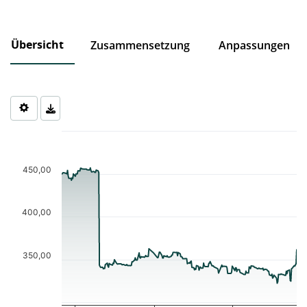
Übersicht
Zusammensetzung
Anpassungen
Chart
Chart with 244 data points.
The chart has 1 X axis displaying Time. Data ranges from 2025-0
450,00
The chart has 1 Y axis displaying values. Data ranges from 322.1
400,00
350,00