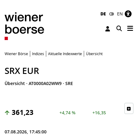
DE
EN
Tog
Toggle 
Wiener Börse
Indizes
Aktuelle Indexwerte
Übersicht
SRX EUR
Übersicht
·
AT0000A02WW9
·
SRE
361,23
+4,74 %
+16,35
07.08.2026, 17:45:00