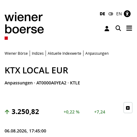
DE
EN
Tog
Toggle 
Wiener Börse
Indizes
Aktuelle Indexwerte
Anpassungen
KTX LOCAL EUR
Anpassungen
·
AT0000A0YEA2
·
KTLE
3.250,82
+0,22 %
+7,24
06.08.2026, 17:45:00