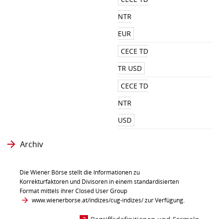
NTR
EUR
CECE TD
TR USD
CECE TD
NTR
USD
Archiv
Die Wiener Börse stellt die Informationen zu
Korrekturfaktoren und Divisoren in einem standardisierten
Format mittels ihrer Closed User Group
www.wienerborse.at/indizes/cug-indizes/
zur Verfügung.