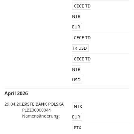
CECE TD
NTR
EUR
CECE TD
TR USD
CECE TD
NTR
USD
April 2026
29.04.2026
ERSTE BANK POLSKA
NTX
PLBZ00000044
Namensänderung:
EUR
PTX