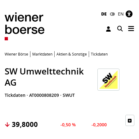
DE
EN
Tog
Toggle 
Wiener Börse
Marktdaten
Aktien & Sonstige
Tickdaten
SW Umwelttechnik
AG
Tickdaten
·
AT0000808209
·
SWUT
39,8000
-0,50 %
-0,2000