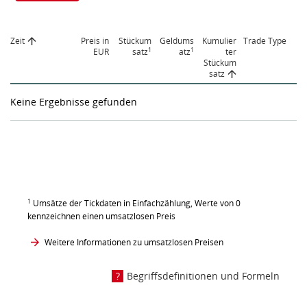
Zeit
Preis in
Stückum
Geldums
Kumulier
Trade Type
1
1
EUR
satz
atz
ter
Stückum
satz
Keine Ergebnisse gefunden
1
Umsätze der Tickdaten in Einfachzählung, Werte von 0
kennzeichnen einen umsatzlosen Preis
Weitere Informationen zu umsatzlosen Preisen
Begriffsdefinitionen und Formeln