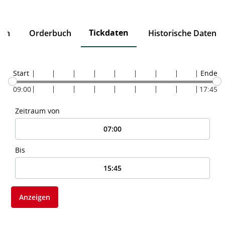
Tickdaten
ten
Orderbuch
Historische Daten
Start
Ende
09:00
17:45
Zeitraum von
Bis
Anzeigen