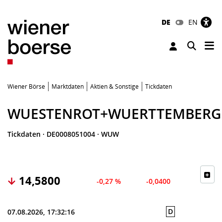
DE
EN
Tog
Toggle 
Wiener Börse
Marktdaten
Aktien & Sonstige
Tickdaten
WUESTENROT+WUERTTEMBERG
Tickdaten
·
DE0008051004
·
WUW
14,5800
-0,27 %
-0,0400
D
07.08.2026, 17:32:16