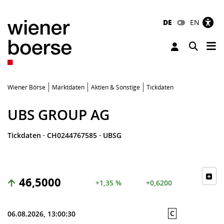
DE
EN
Tog
Toggle 
Wiener Börse
Marktdaten
Aktien & Sonstige
Tickdaten
UBS GROUP AG
Tickdaten
·
CH0244767585
·
UBSG
46,5000
+1,35 %
+0,6200
C
06.08.2026, 13:00:30