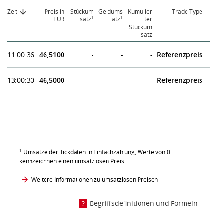
Zeit
Preis in
Stückum
Geldums
Kumulier
Trade Type
1
1
EUR
satz
atz
ter
Stückum
satz
11:00:36
46,5100
-
-
-
Referenzpreis
13:00:30
46,5000
-
-
-
Referenzpreis
1
Umsätze der Tickdaten in Einfachzählung, Werte von 0
kennzeichnen einen umsatzlosen Preis
Weitere Informationen zu umsatzlosen Preisen
Begriffsdefinitionen und Formeln