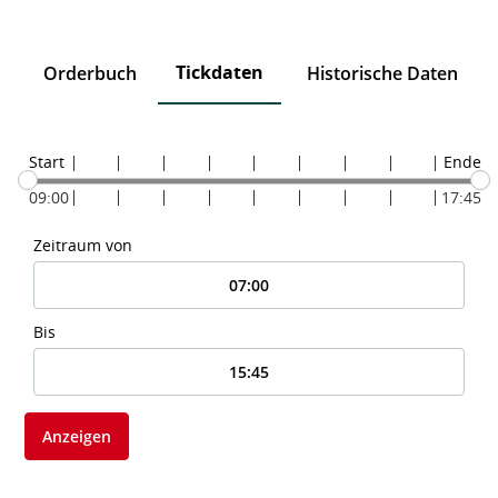
Tickdaten
n
Orderbuch
Historische Daten
Start
Ende
09:00
17:45
Zeitraum von
Bis
Anzeigen