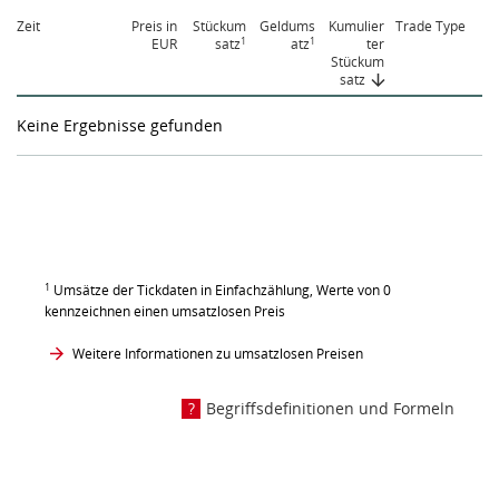
Zeit
Preis in
Stückum
Geldums
Kumulier
Trade Type
1
1
EUR
satz
atz
ter
Stückum
satz
Keine Ergebnisse gefunden
1
Umsätze der Tickdaten in Einfachzählung, Werte von 0
kennzeichnen einen umsatzlosen Preis
Weitere Informationen zu umsatzlosen Preisen
Begriffsdefinitionen und Formeln