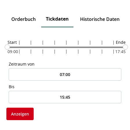
Tickdaten
n
Orderbuch
Historische Daten
Start
Ende
09:00
17:45
Zeitraum von
Bis
Anzeigen