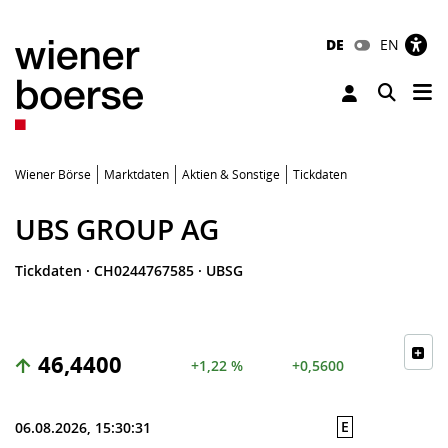
DE
EN
Tog
Toggle 
Wiener Börse
Marktdaten
Aktien & Sonstige
Tickdaten
UBS GROUP AG
Tickdaten
·
CH0244767585
·
UBSG
46,4400
+1,22 %
+0,5600
E
06.08.2026, 15:30:31