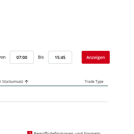
von
Bis
Anzeigen
r Stückumsatz
Trade Type
Begriffsdefinitionen und Formeln