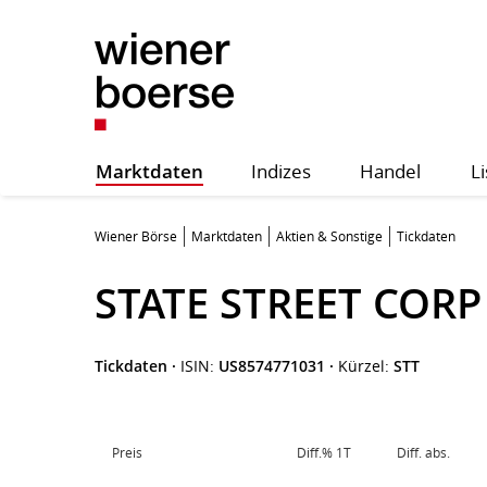
Marktdaten
Indizes
Handel
Li
Wiener Börse
Marktdaten
Aktien & Sonstige
Tickdaten
STATE STREET CORP
Tickdaten
·
ISIN:
US8574771031
·
Kürzel:
STT
Preis
Diff.% 1T
Diff. abs.