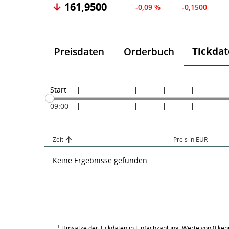
161,9500
-0,09 %
-0,1500
Tickda
Preisdaten
Orderbuch
Start
09:00
Zeit
Preis in EUR
Keine Ergebnisse gefunden
1
Umsätze der Tickdaten in Einfachzählung, Werte von 0 ken