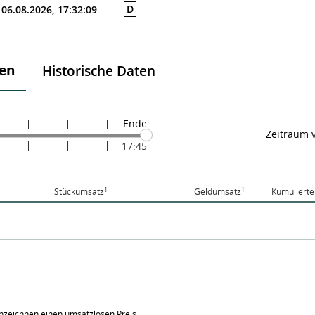
D
06.08.2026, 17:32:09
ten
Historische Daten
Ende
Zeitraum 
17:45
1
1
Stückumsatz
Geldumsatz
Kumulierte
nzeichnen einen umsatzlosen Preis