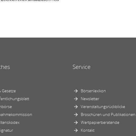
ches
Service
 Gesetze
Börsenlexikon
fentlichungsblatt
Newsletter
nbörse
Veranstaltungsrückblicke
nahmekommission
Broschüren und Publikationen
ltenskodex
Wertpapierberatende
ignatur
Kontakt