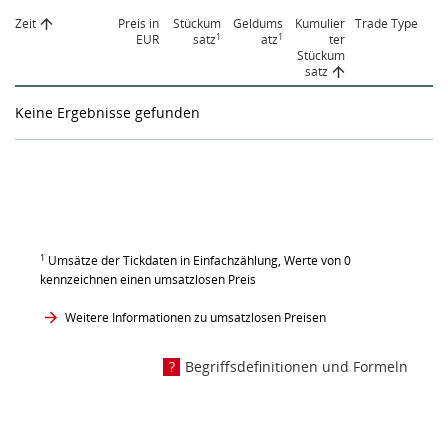
Zeit
Preis in
Stückum
Geldums
Kumulier
Trade Type
1
1
EUR
satz
atz
ter
Stückum
satz
Keine Ergebnisse gefunden
1
Umsätze der Tickdaten in Einfachzählung, Werte von 0
kennzeichnen einen umsatzlosen Preis
Weitere Informationen zu umsatzlosen Preisen
Begriffsdefinitionen und Formeln