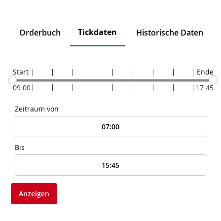
Tickdaten
n
Orderbuch
Historische Daten
Start
Ende
09:00
17:45
Zeitraum von
Bis
Anzeigen