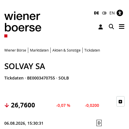
DE
EN
Tog
Toggle 
Wiener Börse
Marktdaten
Aktien & Sonstige
Tickdaten
SOLVAY SA
Tickdaten
·
BE0003470755
·
SOLB
26,7600
-0,07 %
-0,0200
D
06.08.2026, 15:30:31