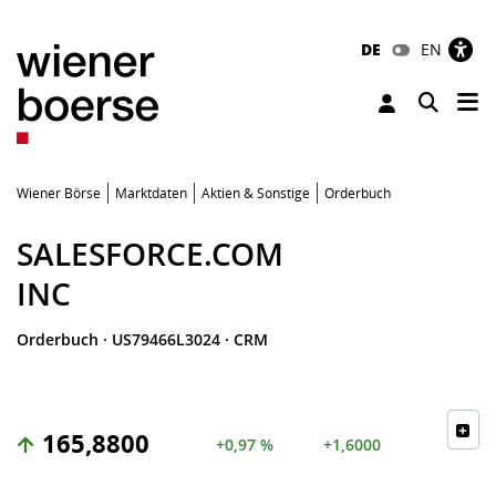
DE
EN
Tog
Toggle 
Wiener Börse
Marktdaten
Aktien & Sonstige
Orderbuch
SALESFORCE.COM
INC
Orderbuch
·
US79466L3024
·
CRM
165,8800
+0,97 %
+1,6000