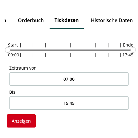
Tickdaten
ten
Orderbuch
Historische Daten
Start
Ende
09:00
17:45
Zeitraum von
Bis
Anzeigen