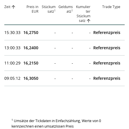
Zeit
Preis in
Stückum
Geldums
Kumulier
Trade Type
1
1
EUR
satz
atz
ter
Stückum
satz
15:30:33
16,2750
-
-
-
Referenzpreis
13:00:33
16,2400
-
-
-
Referenzpreis
11:00:29
16,2150
-
-
-
Referenzpreis
09:05:12
16,3050
-
-
-
Referenzpreis
1
Umsätze der Tickdaten in Einfachzählung, Werte von 0
kennzeichnen einen umsatzlosen Preis