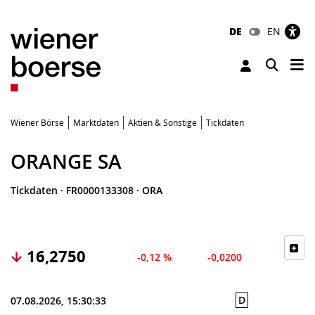
DE
EN
Tog
Toggle 
Wiener Börse
Marktdaten
Aktien & Sonstige
Tickdaten
ORANGE SA
Tickdaten
·
FR0000133308
·
ORA
16,2750
-0,12 %
-0,0200
D
07.08.2026, 15:30:33