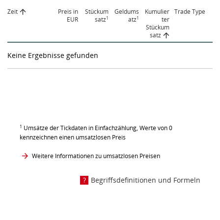
Zeit
Preis in
Stückum
Geldums
Kumulier
Trade Type
1
1
EUR
satz
atz
ter
Stückum
satz
Keine Ergebnisse gefunden
1
Umsätze der Tickdaten in Einfachzählung, Werte von 0
kennzeichnen einen umsatzlosen Preis
Weitere Informationen zu umsatzlosen Preisen
Begriffsdefinitionen und Formeln