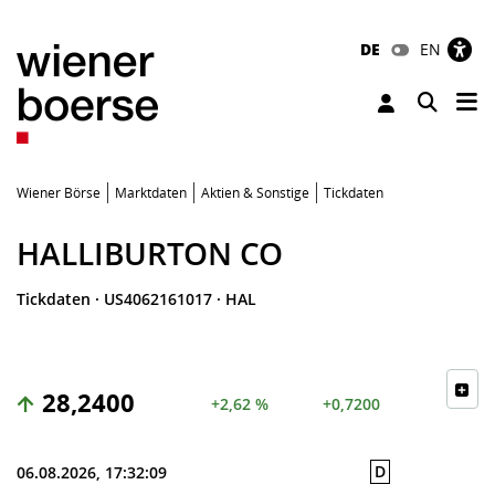
DE
EN
Tog
Toggle 
Wiener Börse
Marktdaten
Aktien & Sonstige
Tickdaten
HALLIBURTON CO
Tickdaten
·
US4062161017
·
HAL
28,2400
+2,62 %
+0,7200
D
06.08.2026, 17:32:09