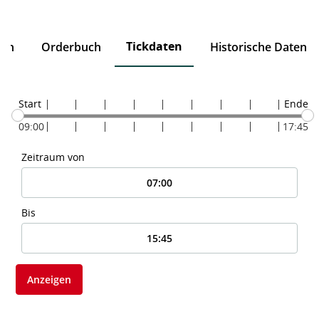
Tickdaten
ten
Orderbuch
Historische Daten
Start
Ende
09:00
17:45
Zeitraum von
Bis
Anzeigen