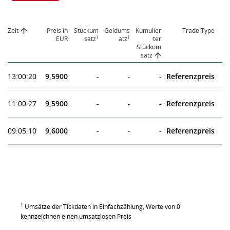
Zeit
Preis in
Stückum
Geldums
Kumulier
Trade Type
1
1
EUR
satz
atz
ter
Stückum
satz
13:00:20
9,5900
-
-
-
Referenzpreis
11:00:27
9,5900
-
-
-
Referenzpreis
09:05:10
9,6000
-
-
-
Referenzpreis
1
Umsätze der Tickdaten in Einfachzählung, Werte von 0
kennzeichnen einen umsatzlosen Preis