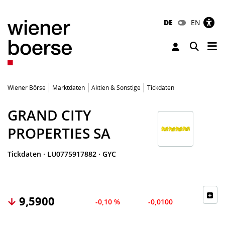
DE
EN
Tog
Toggle 
Wiener Börse
Marktdaten
Aktien & Sonstige
Tickdaten
GRAND CITY
PROPERTIES SA
Tickdaten
·
LU0775917882
·
GYC
9,5900
-0,10 %
-0,0100