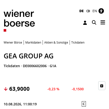
DE
EN
Tog
Toggle 
Wiener Börse
Marktdaten
Aktien & Sonstige
Tickdaten
GEA GROUP AG
Tickdaten
·
DE0006602006
·
G1A
63,9000
-0,23 %
-0,1500
C
10.08.2026, 11:00:19