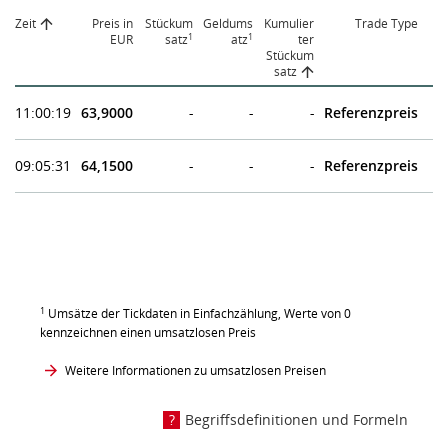
Zeit
Preis in
Stückum
Geldums
Kumulier
Trade Type
1
1
EUR
satz
atz
ter
Stückum
satz
11:00:19
63,9000
-
-
-
Referenzpreis
09:05:31
64,1500
-
-
-
Referenzpreis
1
Umsätze der Tickdaten in Einfachzählung, Werte von 0
kennzeichnen einen umsatzlosen Preis
Weitere Informationen zu umsatzlosen Preisen
Begriffsdefinitionen und Formeln