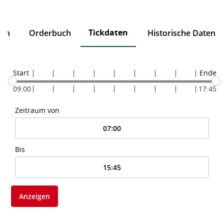
Tickdaten
ten
Orderbuch
Historische Daten
Start
Ende
09:00
17:45
Zeitraum von
Bis
Anzeigen