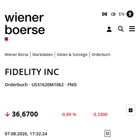
DE
EN
Tog
Toggle 
Wiener Börse
Marktdaten
Aktien & Sonstige
Orderbuch
FIDELITY INC
Orderbuch
·
US31620M1062
·
FNIS
36,6700
-0,89 %
-0,3300
D
07.08.2026, 17:32:24