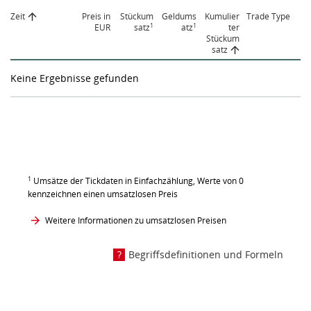
Zeit
Preis in
Stückum
Geldums
Kumulier
Trade Type
1
1
EUR
satz
atz
ter
Stückum
satz
Keine Ergebnisse gefunden
1
Umsätze der Tickdaten in Einfachzählung, Werte von 0
kennzeichnen einen umsatzlosen Preis
Weitere Informationen zu umsatzlosen Preisen
Begriffsdefinitionen und Formeln