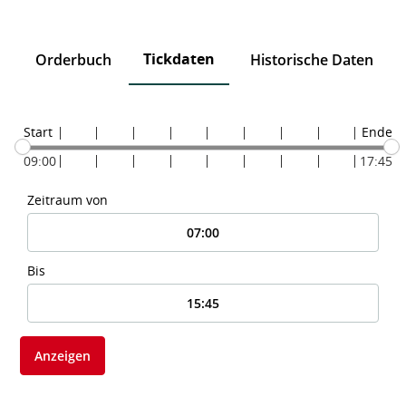
Tickdaten
n
Orderbuch
Historische Daten
Start
Ende
09:00
17:45
Zeitraum von
Bis
Anzeigen