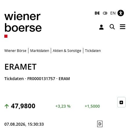
DE
EN
Tog
Toggle 
Wiener Börse
Marktdaten
Aktien & Sonstige
Tickdaten
ERAMET
Tickdaten
·
FR0000131757
·
ERAM
47,9800
+3,23 %
+1,5000
D
07.08.2026, 15:30:33