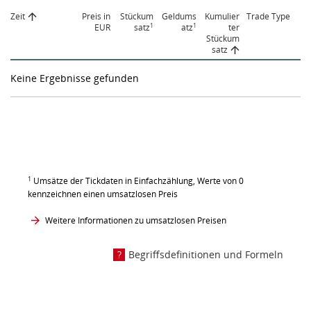
Zeit
Preis in
Stückum
Geldums
Kumulier
Trade Type
1
1
EUR
satz
atz
ter
Stückum
satz
Keine Ergebnisse gefunden
1
Umsätze der Tickdaten in Einfachzählung, Werte von 0
kennzeichnen einen umsatzlosen Preis
Weitere Informationen zu umsatzlosen Preisen
Begriffsdefinitionen und Formeln