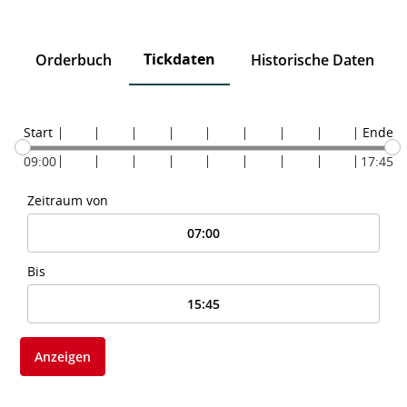
Tickdaten
n
Orderbuch
Historische Daten
Start
Ende
09:00
17:45
Zeitraum von
Bis
Anzeigen