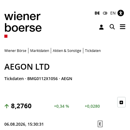
DE
EN
Tog
Toggle 
Wiener Börse
Marktdaten
Aktien & Sonstige
Tickdaten
AEGON LTD
Tickdaten
·
BMG0112X1056
·
AEGN
8,2760
+0,34 %
+0,0280
E
06.08.2026, 15:30:31