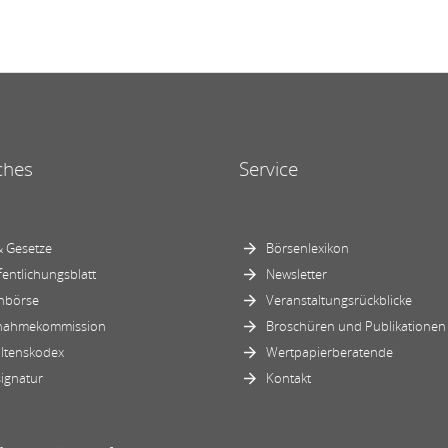
ches
Service
 Gesetze
Börsenlexikon
fentlichungsblatt
Newsletter
nbörse
Veranstaltungsrückblicke
nahmekommission
Broschüren und Publikationen
ltenskodex
Wertpapierberatende
ignatur
Kontakt