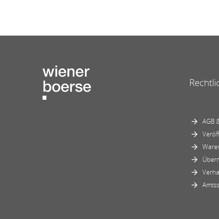
Rechtli
AGB &
Veröf
Ware
Über
Verha
Amtss