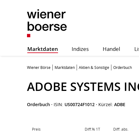
Marktdaten
Indizes
Handel
Li
Wiener Börse
Marktdaten
Aktien & Sonstige
Orderbuch
ADOBE SYSTEMS IN
Orderbuch
·
ISIN:
US00724F1012
·
Kürzel:
ADBE
Preis
Diff.% 1T
Diff. abs.