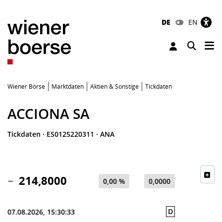
DE
EN
Tog
Toggle 
Wiener Börse
Marktdaten
Aktien & Sonstige
Tickdaten
ACCIONA SA
Tickdaten
·
ES0125220311
·
ANA
214,8000
0,00 %
0,0000
D
07.08.2026, 15:30:33