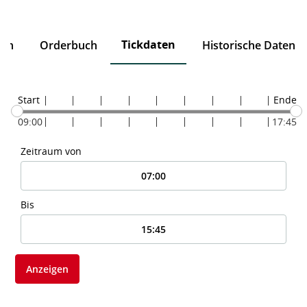
Tickdaten
ten
Orderbuch
Historische Daten
Start
Ende
09:00
17:45
Zeitraum von
Bis
Anzeigen