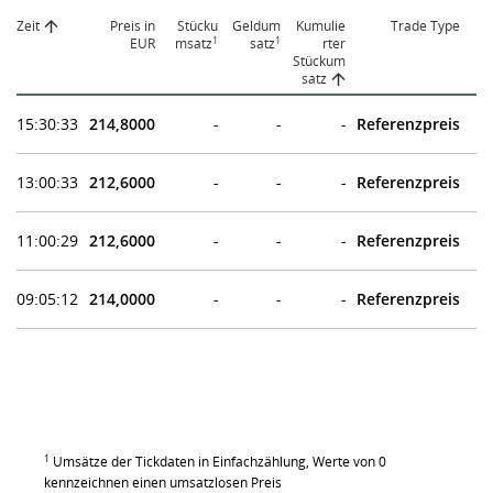
Zeit
Preis in
Stücku
Geldum
Kumulie
Trade Type
1
1
EUR
msatz
satz
rter
Stückum
satz
15:30:33
214,8000
-
-
-
Referenzpreis
13:00:33
212,6000
-
-
-
Referenzpreis
11:00:29
212,6000
-
-
-
Referenzpreis
09:05:12
214,0000
-
-
-
Referenzpreis
1
Umsätze der Tickdaten in Einfachzählung, Werte von 0
kennzeichnen einen umsatzlosen Preis