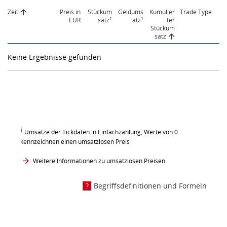
Zeit
Preis in
Stückum
Geldums
Kumulier
Trade Type
1
1
EUR
satz
atz
ter
Stückum
satz
Keine Ergebnisse gefunden
1
Umsätze der Tickdaten in Einfachzählung, Werte von 0
kennzeichnen einen umsatzlosen Preis
Weitere Informationen zu umsatzlosen Preisen
Begriffsdefinitionen und Formeln