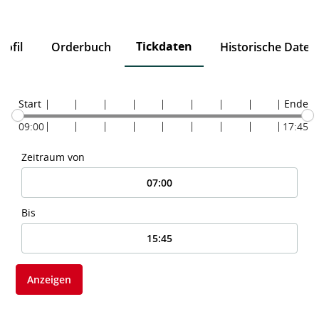
Tickdaten
ofil
Orderbuch
Historische Daten
Start
Ende
09:00
17:45
Zeitraum von
Bis
Anzeigen