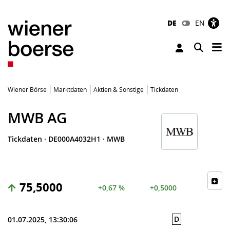
DE
EN
Tog
Toggle 
Wiener Börse
Marktdaten
Aktien & Sonstige
Tickdaten
MWB AG
Tickdaten
·
DE000A4032H1
·
MWB
75,5000
+0,67 %
+0,5000
D
01.07.2025, 13:30:06