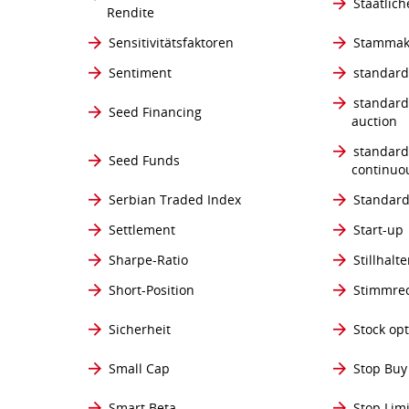
Staatlic
Rendite
Sensitivitätsfaktoren
Stammak
Sentiment
standard
standard
Seed Financing
auction
standard
Seed Funds
continuo
Serbian Traded Index
Standar
Settlement
Start-up
Sharpe-Ratio
Stillhalte
Short-Position
Stimmre
Sicherheit
Stock op
Small Cap
Stop Buy
Smart Beta
Stop Lim