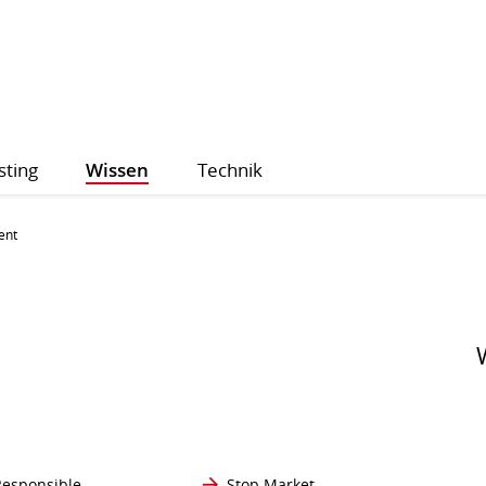
sting
Wissen
Technik
ent
 Responsible
Stop Market