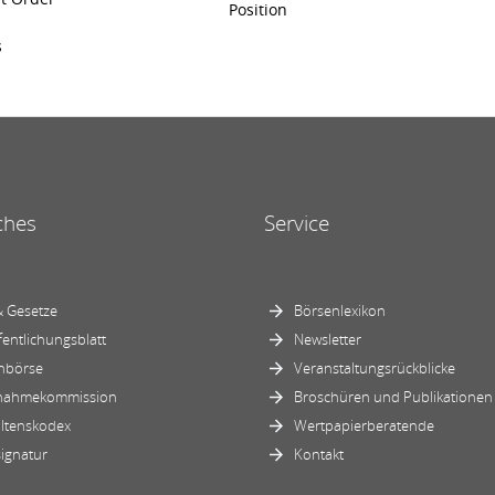
Position
s
ches
Service
 Gesetze
Börsenlexikon
fentlichungsblatt
Newsletter
nbörse
Veranstaltungsrückblicke
nahmekommission
Broschüren und Publikationen
ltenskodex
Wertpapierberatende
ignatur
Kontakt