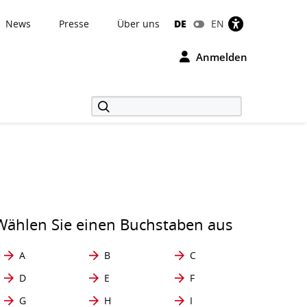
News
Presse
Über uns
DE
EN
Anmelden
Wählen Sie einen Buchstaben aus
A
B
C
D
E
F
G
H
I