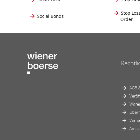
Stop Los
Social Bonds
Order
Rechtli
AGB &
Veröf
Ware
Über
Verha
Amtss