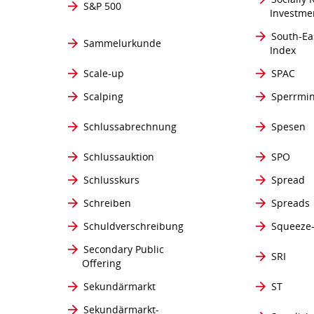
S&P 500
Investme
South-Ea
Sammelurkunde
Index
Scale-up
SPAC
Scalping
Sperrmin
Schlussabrechnung
Spesen
Schlussauktion
SPO
Schlusskurs
Spread
Schreiben
Spreads
Schuldverschreibung
Squeeze
Secondary Public
SRI
Offering
Sekundärmarkt
ST
Sekundärmarkt-