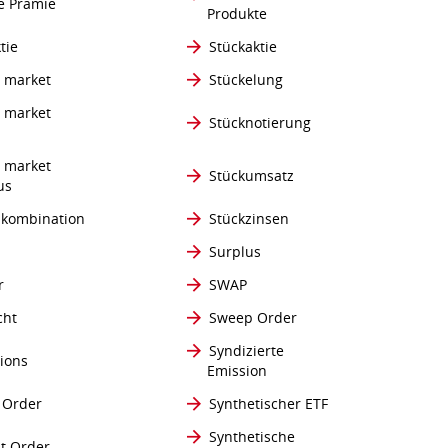
he Prämie
Produkte
tie
Stückaktie
 market
Stückelung
 market
Stücknotierung
 market
Stückumsatz
us
dkombination
Stückzinsen
Surplus
r
SWAP
cht
Sweep Order
Syndizierte
tions
Emission
 Order
Synthetischer ETF
Synthetische
it Order