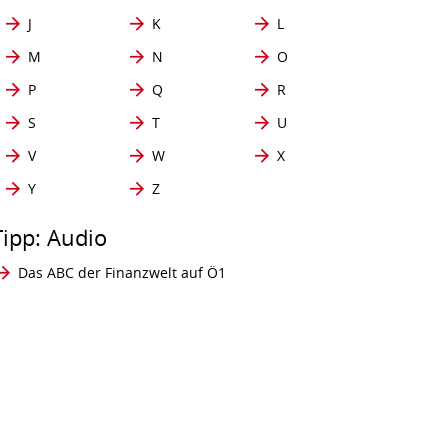
J
K
L
M
N
O
P
Q
R
S
T
U
V
W
X
Y
Z
Tipp: Audio
Das ABC der Finanzwelt auf Ö1