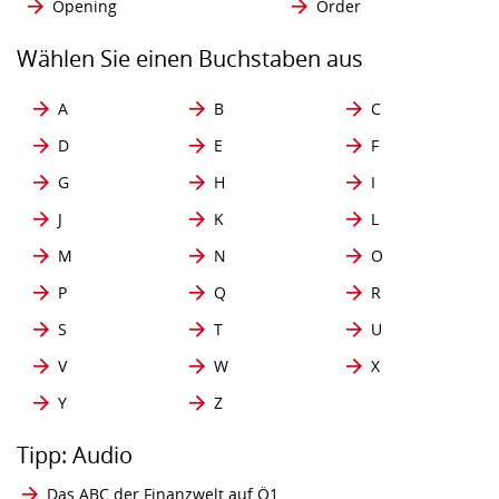
Opening
Order
Wählen Sie einen Buchstaben aus
A
B
C
D
E
F
G
H
I
J
K
L
M
N
O
P
Q
R
S
T
U
V
W
X
Y
Z
Tipp: Audio
Das ABC der Finanzwelt auf Ö1