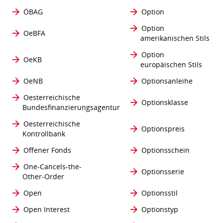
ÖBAG
Option
Option
OeBFA
amerikanischen Stils
Option
OeKB
europäischen Stils
OeNB
Optionsanleihe
Oesterreichische
Optionsklasse
Bundesfinanzierungsagentur
Oesterreichische
Optionspreis
Kontrollbank
Offener Fonds
Optionsschein
One-Cancels-the-
Optionsserie
Other-Order
Open
Optionsstil
Open Interest
Optionstyp