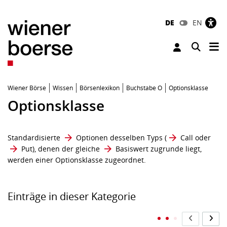
DE
EN
Tog
Toggle 
Wiener Börse
Wissen
Börsenlexikon
Buchstabe O
Optionsklasse
Optionsklasse
Standardisierte
Optionen
desselben Typs (
Call
oder
Put
), denen der gleiche
Basiswert
zugrunde liegt,
werden einer Optionsklasse zugeordnet.
Einträge in dieser Kategorie