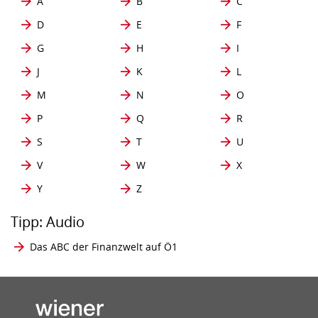
A
B
C
D
E
F
G
H
I
J
K
L
M
N
O
P
Q
R
S
T
U
V
W
X
Y
Z
Tipp: Audio
Das ABC der Finanzwelt auf Ö1