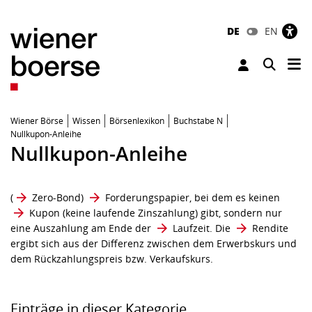
DE
EN
Tog
Toggle 
Wiener Börse
Wissen
Börsenlexikon
Buchstabe N
Nullkupon-Anleihe
Nullkupon-Anleihe
(
Zero-Bond
)
Forderungspapier
, bei dem es keinen
Kupon
(keine laufende Zinszahlung) gibt, sondern nur
eine Auszahlung am Ende der
Laufzeit
. Die
Rendite
ergibt sich aus der Differenz zwischen dem Erwerbskurs und
dem Rückzahlungspreis bzw. Verkaufskurs.
Einträge in dieser Kategorie