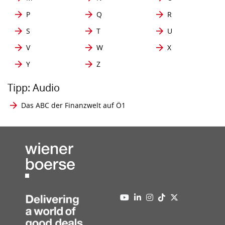
P
Q
R
S
T
U
V
W
X
Y
Z
Tipp: Audio
Das ABC der Finanzwelt auf Ö1