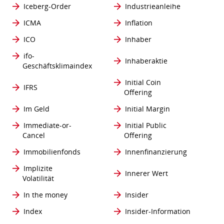
Iceberg-Order
Industrieanleihe
ICMA
Inflation
ICO
Inhaber
ifo-
Inhaberaktie
Geschäftsklimaindex
Initial Coin
IFRS
Offering
Im Geld
Initial Margin
Immediate-or-
Initial Public
Cancel
Offering
Immobilienfonds
Innenfinanzierung
Implizite
Innerer Wert
Volatilität
In the money
Insider
Index
Insider-Information