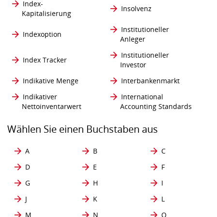
Index-
Insolvenz
Kapitalisierung
Institutioneller
Indexoption
Anleger
Institutioneller
Index Tracker
Investor
Indikative Menge
Interbankenmarkt
Indikativer
International
Nettoinventarwert
Accounting Standards
Wählen Sie einen Buchstaben aus
A
B
C
D
E
F
G
H
I
J
K
L
M
N
O