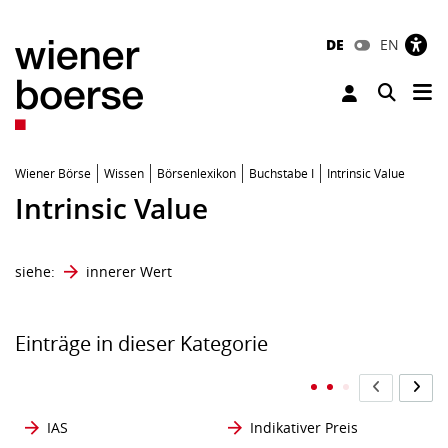
DE
EN
Tog
Toggle 
Wiener Börse
Wissen
Börsenlexikon
Buchstabe I
Intrinsic Value
Intrinsic Value
siehe:
innerer Wert
Einträge in dieser Kategorie
IAS
Indikativer Preis