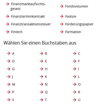
Finanzmarktaufsichts-
Fondsvolumen
gesetz
Finanzterminkontrakt
Footsie
Finanztransaktionssteuer
Forderungspapier
Fintech
Formation
Wählen Sie einen Buchstaben aus
A
B
C
D
E
F
G
H
I
J
K
L
M
N
O
P
Q
R
S
T
U