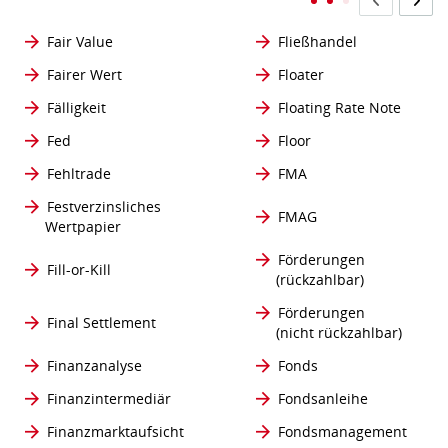
Fair Value
Fließhandel
Fairer Wert
Floater
Fälligkeit
Floating Rate Note
Fed
Floor
Fehltrade
FMA
Festverzinsliches
FMAG
Wertpapier
Förderungen
Fill-or-Kill
(rückzahlbar)
Förderungen
Final Settlement
(nicht rückzahlbar)
Finanzanalyse
Fonds
Finanzintermediär
Fondsanleihe
Finanzmarktaufsicht
Fondsmanagement