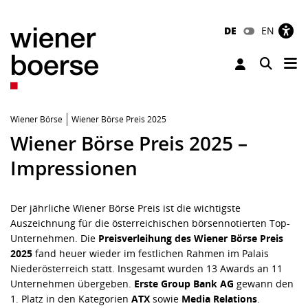
DE
EN
Tog
Toggle 
Wiener Börse
Wiener Börse Preis 2025
Wiener Börse Preis 2025 –
Impressionen
Der jährliche Wiener Börse Preis ist die wichtigste
Auszeichnung für die österreichischen börsennotierten Top-
Unternehmen. Die
Preisverleihung des Wiener Börse Preis
2025
fand heuer wieder im festlichen Rahmen im Palais
Niederösterreich statt.
Insgesamt wurden 13 Awards an 11
Unternehmen übergeben.
Erste Group Bank AG
gewann den
1. Platz in den Kategorien
ATX
sowie
Media Relations
.
Der
Mid Cap-Preis
ging an
PORR AG
, der
Corporate Bond-