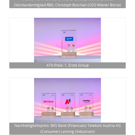
(Vorstandsmitglied RBI), Christoph Boschan (CEO Wiener Börse)
ATX-Preis: 1. Erste Group
Nachhaltigkeitspreis: BKS Bank (Financials) Telekom Austria AG
(Consumer) Lenzing (Industrials)