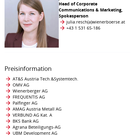
Head of Corporate
Communications & Marketing,
Spokesperson
julia.resch​(a)​​wienerboerse.at
+43 1 531 65-186
Preisinformation
AT&S Austria Tech.&Systemtech.
OMV AG
Wienerberger AG
FREQUENTIS AG
Palfinger AG
AMAG Austria Metall AG
VERBUND AG Kat. A
BKS Bank AG
Agrana Beteiligungs-AG
UBM Development AG