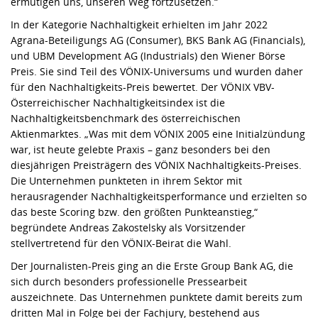
ermutigen uns, unseren Weg fortzusetzen.“
In der Kategorie Nachhaltigkeit erhielten im Jahr 2022
Agrana-Beteiligungs AG (Consumer), BKS Bank AG (Financials),
und UBM Development AG (Industrials) den Wiener Börse
Preis. Sie sind Teil des VÖNIX-Universums und wurden daher
für den Nachhaltigkeits-Preis bewertet. Der VÖNIX VBV-
Österreichischer Nachhaltigkeitsindex ist die
Nachhaltigkeitsbenchmark des österreichischen
Aktienmarktes. „Was mit dem VÖNIX 2005 eine Initialzündung
war, ist heute gelebte Praxis – ganz besonders bei den
diesjährigen Preisträgern des VÖNIX Nachhaltigkeits-Preises.
Die Unternehmen punkteten in ihrem Sektor mit
herausragender Nachhaltigkeitsperformance und erzielten so
das beste Scoring bzw. den größten Punkteanstieg,“
begründete Andreas Zakostelsky als Vorsitzender
stellvertretend für den VÖNIX-Beirat die Wahl.
Der Journalisten-Preis ging an die Erste Group Bank AG, die
sich durch besonders professionelle Pressearbeit
auszeichnete. Das Unternehmen punktete damit bereits zum
dritten Mal in Folge bei der Fachjury, bestehend aus