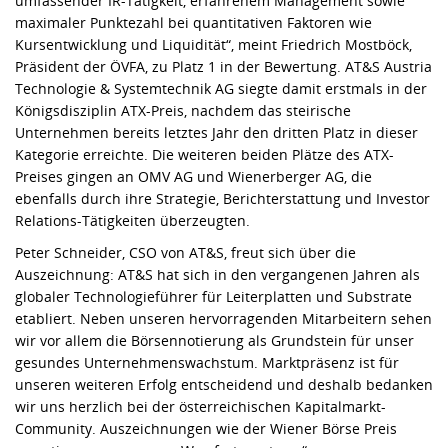
umfassender IR-Tätigkeit, erfahrenem Management sowie
maximaler Punktezahl bei quantitativen Faktoren wie
Kursentwicklung und Liquidität“, meint Friedrich Mostböck,
Präsident der ÖVFA, zu Platz 1 in der Bewertung. AT&S Austria
Technologie & Systemtechnik AG siegte damit erstmals in der
Königsdisziplin ATX-Preis, nachdem das steirische
Unternehmen bereits letztes Jahr den dritten Platz in dieser
Kategorie erreichte. Die weiteren beiden Plätze des ATX-
Preises gingen an OMV AG und Wienerberger AG, die
ebenfalls durch ihre Strategie, Berichterstattung und Investor
Relations-Tätigkeiten überzeugten.
Peter Schneider, CSO von AT&S, freut sich über die
Auszeichnung: AT&S hat sich in den vergangenen Jahren als
globaler Technologieführer für Leiterplatten und Substrate
etabliert. Neben unseren hervorragenden Mitarbeitern sehen
wir vor allem die Börsennotierung als Grundstein für unser
gesundes Unternehmenswachstum. Marktpräsenz ist für
unseren weiteren Erfolg entscheidend und deshalb bedanken
wir uns herzlich bei der österreichischen Kapitalmarkt-
Community. Auszeichnungen wie der Wiener Börse Preis