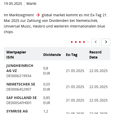
19.05.2025
Markt
Im Marktsegment
global market
kommt es mit Ex-Tag 21.
Mai 2025 zur Zahlung von Dividenden bei Nemetschek,
Universal Music, Hasbro und weiteren internationalen blue
chips.
Wertpapier
Record
Dividende
Ex-Tag
ISIN
Date
JUNGHEINRICH
0,8
AG VZ
21.05.2025
22.05.2025
EUR
DE0006219934
NEMETSCHEK SE
0,55
21.05.2025
22.05.2025
DE0006452907
EUR
SAF HOLLAND SE
0,85
21.05.2025
22.05.2025
DE000SAFH001
EUR
SYMRISE AG
1,2
21.05.2025
22.05.2025