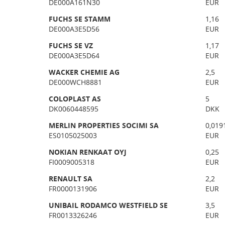
DE000A161N30
EUR
FUCHS SE STAMM
1,16
DE000A3E5D56
EUR
FUCHS SE VZ
1,17
DE000A3E5D64
EUR
WACKER CHEMIE AG
2,5
DE000WCH8881
EUR
COLOPLAST AS
5
DK0060448595
DKK
MERLIN PROPERTIES SOCIMI SA
0,019
ES0105025003
EUR
NOKIAN RENKAAT OYJ
0,25
FI0009005318
EUR
RENAULT SA
2,2
FR0000131906
EUR
UNIBAIL RODAMCO WESTFIELD SE
3,5
FR0013326246
EUR