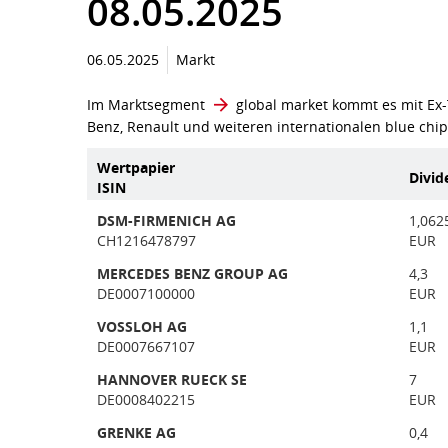
08.05.2025
06.05.2025
Markt
Im Marktsegment
global market
kommt es mit Ex-
Benz, Renault und weiteren internationalen blue chip
Wertpapier
Divid
ISIN
DSM-FIRMENICH AG
1,062
CH1216478797
EUR
MERCEDES BENZ GROUP AG
4,3
DE0007100000
EUR
VOSSLOH AG
1,1
DE0007667107
EUR
HANNOVER RUECK SE
7
DE0008402215
EUR
GRENKE AG
0,4