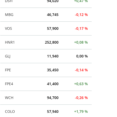
DSFI
94,020
+0,47 %
MBG
46,745
-0,12 %
VOS
57,900
-0,17 %
HNR1
252,800
+0,08 %
GLJ
11,940
0,00 %
FPE
35,450
-0,14 %
FPE4
41,400
+0,63 %
WCH
94,700
-0,26 %
COLO
57,940
+1,79 %