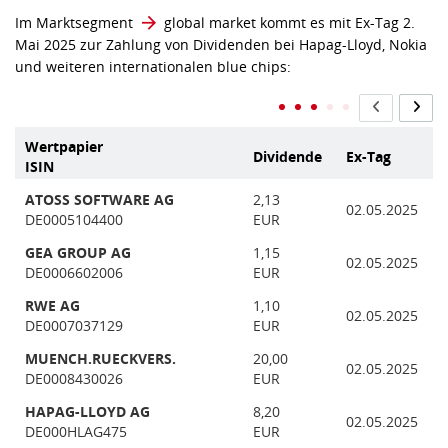
Im Marktsegment
global market
kommt es mit Ex-Tag 2.
Mai 2025 zur Zahlung von Dividenden bei Hapag-Lloyd, Nokia
und weiteren internationalen blue chips:
Wertpapier
Dividende
Ex-Tag
ISIN
ATOSS SOFTWARE AG
2,13
02.05.2025
DE0005104400
EUR
GEA GROUP AG
1,15
02.05.2025
DE0006602006
EUR
RWE AG
1,10
02.05.2025
DE0007037129
EUR
MUENCH.RUECKVERS.
20,00
02.05.2025
DE0008430026
EUR
HAPAG-LLOYD AG
8,20
02.05.2025
DE000HLAG475
EUR