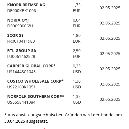
KNORR BREMSE AG
1,75
02.05.2025
DE000KBX1006
EUR
NOKIA OYJ
0,04
02.05.2025
FI0009000681
EUR
SCOR SE
1,80
02.05.2025
FR0010411983
EUR
RTL GROUP SA
2,50
02.05.2025
LU0061462528
EUR
CARRIER GLOBAL CORP*
0,23
02.05.2025
US14448C1045
USD
COSTCO WHOLESALE CORP*
1,30
02.05.2025
US22160K1051
USD
NORFOLK SOUTHERN CORP*
1,35
02.05.2025
US6558441084
USD
* Aus abwicklungstechnischen Gründen wird der Handel am
30.04.2025 ausgesetzt.