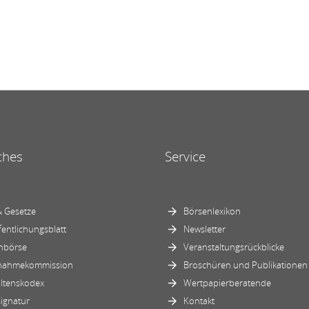
ches
Service
 Gesetze
Börsenlexikon
fentlichungsblatt
Newsletter
nbörse
Veranstaltungsrückblicke
nahmekommission
Broschüren und Publikationen
ltenskodex
Wertpapierberatende
ignatur
Kontakt