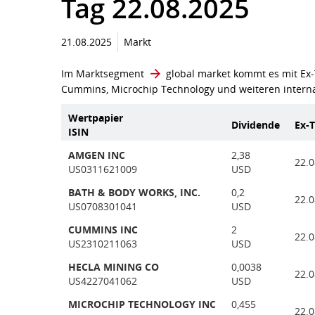
Tag 22.08.2025
21.08.2025
Markt
Im Marktsegment
global market
kommt es mit Ex-
Cummins, Microchip Technology und weiteren interna
Wertpapier
Dividende
Ex-
ISIN
AMGEN INC
2,38
22.0
US0311621009
USD
BATH & BODY WORKS, INC.
0,2
22.0
US0708301041
USD
CUMMINS INC
2
22.0
US2310211063
USD
HECLA MINING CO
0,0038
22.0
US4227041062
USD
MICROCHIP TECHNOLOGY INC
0,455
22.0