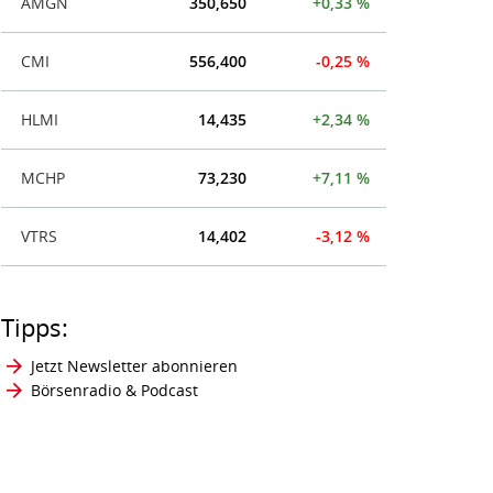
AMGN
350,650
+0,33 %
CMI
556,400
-0,25 %
HLMI
14,435
+2,34 %
MCHP
73,230
+7,11 %
VTRS
14,402
-3,12 %
Tipps:
Jetzt Newsletter abonnieren
Börsenradio & Podcast