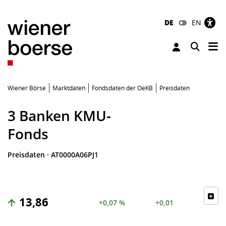
DE
EN
Tog
Toggle 
Wiener Börse
Marktdaten
Fondsdaten der OeKB
Preisdaten
3 Banken KMU-
Fonds
Preisdaten
·
AT0000A06PJ1
13,86
+0,07 %
+0,01