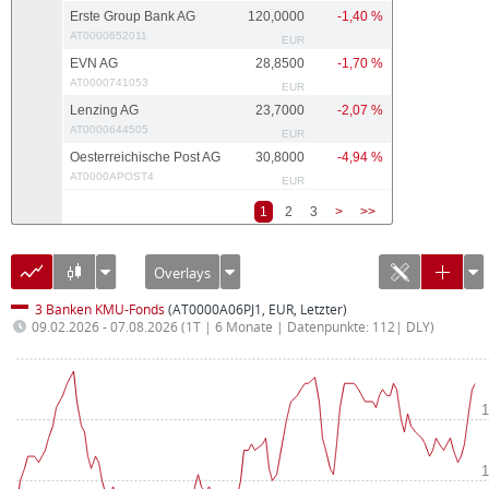
Erste Group Bank AG
120,0000
-1,40 %
AT0000652011
EUR
EVN AG
28,8500
-1,70 %
AT0000741053
EUR
Lenzing AG
23,7000
-2,07 %
AT0000644505
EUR
Oesterreichische Post AG
30,8000
-4,94 %
AT0000APOST4
EUR
1
2
3
>
>>
Overlays
3 Banken KMU-Fonds
(AT0000A06PJ1, EUR, Letzter)
09.02.2026 - 07.08.2026
(1T | 6 Monate | Datenpunkte: 112| DLY)