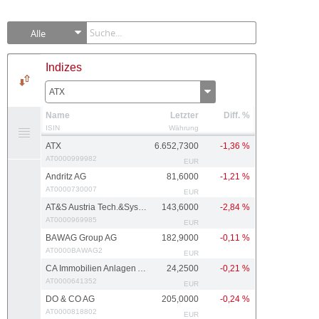
Alle
Indizes
ATX
Name
Letzter
Diff. %
ISIN
Währung
ATX
6.652,7300
-1,36 %
AT0000999982
EUR
Andritz AG
81,6000
-1,21 %
AT0000730007
EUR
AT&S Austria Tech.&Systemtech.
143,6000
-2,84 %
AT0000969985
EUR
BAWAG Group AG
182,9000
-0,11 %
AT0000BAWAG2
EUR
CA Immobilien Anlagen AG
24,2500
-0,21 %
AT0000641352
EUR
DO & CO AG
205,0000
-0,24 %
AT0000818802
EUR