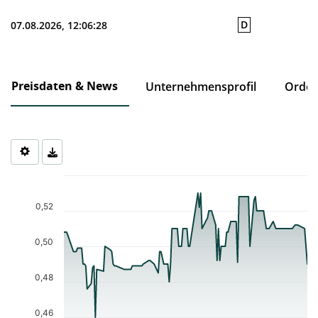
D
07.08.2026, 12:06:28
Preisdaten & News
Unternehmensprofil
Order
Chart
Chart with 97 data points.
The chart has 1 X axis displaying Time. Data ranges from 2026-0
0,52
The chart has 1 Y axis displaying values. Data ranges from 0.46 t
0,50
0,48
0,46