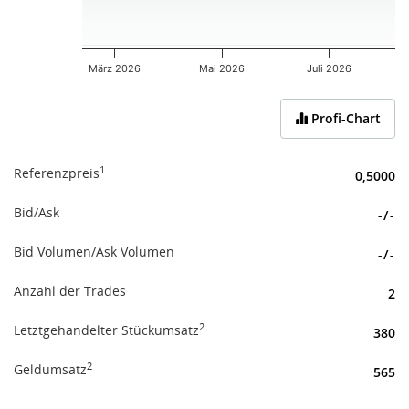
März 2026
Mai 2026
Juli 2026
End of interactive chart.
Profi-Chart
1
Referenzpreis
0,5000
Bid/Ask
-
/
-
Bid Volumen/Ask Volumen
-
/
-
Anzahl der Trades
2
2
Letztgehandelter Stückumsatz
380
2
Geldumsatz
565