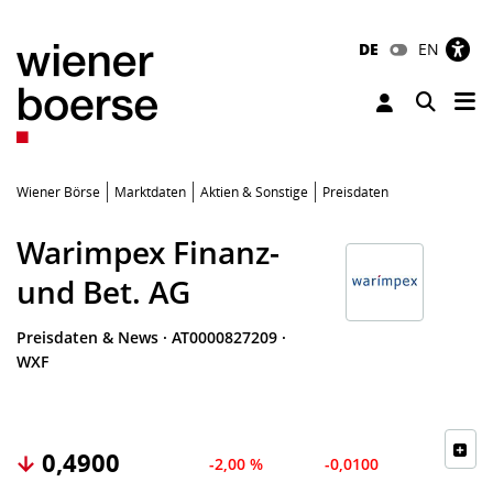
DE
EN
Tog
Toggle 
Wiener Börse
Marktdaten
Aktien & Sonstige
Preisdaten
Warimpex Finanz-
und Bet. AG
Preisdaten & News
·
AT0000827209
·
WXF
0,4900
-2,00 %
-0,0100