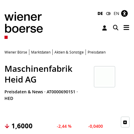
DE
EN
Tog
Toggle 
Wiener Börse
Marktdaten
Aktien & Sonstige
Preisdaten
Maschinenfabrik
Heid AG
Preisdaten & News
·
AT0000690151
·
HED
1,6000
-2,44 %
-0,0400