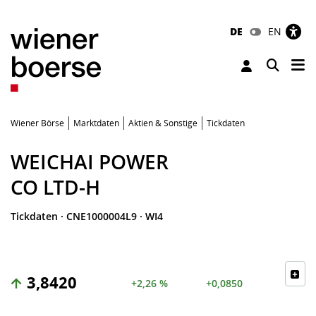
DE
EN
Tog
Toggle 
Wiener Börse
Marktdaten
Aktien & Sonstige
Tickdaten
WEICHAI POWER
CO LTD-H
Tickdaten
·
CNE1000004L9
·
WI4
3,8420
+2,26 %
+0,0850