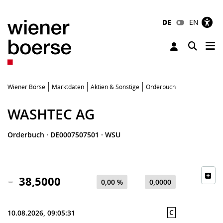
DE
EN
Tog
Toggle 
Wiener Börse
Marktdaten
Aktien & Sonstige
Orderbuch
WASHTEC AG
Orderbuch
·
DE0007507501
·
WSU
38,5000
0,00 %
0,0000
C
10.08.2026, 09:05:31