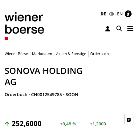
DE
EN
Tog
Toggle 
Wiener Börse
Marktdaten
Aktien & Sonstige
Orderbuch
SONOVA HOLDING
AG
Orderbuch
·
CH0012549785
·
SOON
252,6000
+0,48 %
+1,2000