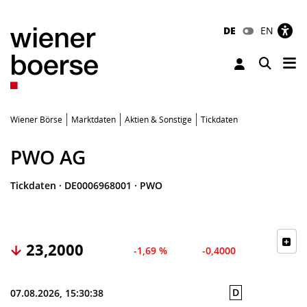
DE
EN
Tog
Toggle 
Wiener Börse
Marktdaten
Aktien & Sonstige
Tickdaten
PWO AG
Tickdaten
·
DE0006968001
·
PWO
23,2000
-1,69 %
-0,4000
D
07.08.2026, 15:30:38