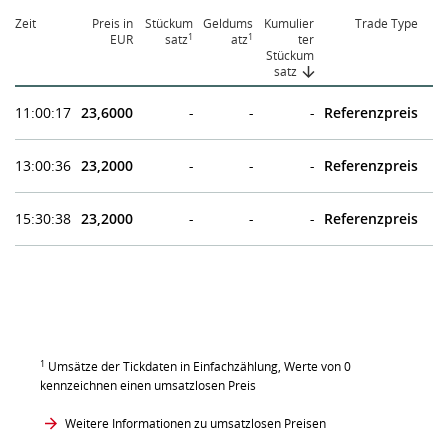
Zeit
Preis in
Stückum
Geldums
Kumulier
Trade Type
1
1
EUR
satz
atz
ter
Stückum
satz
11:00:17
23,6000
-
-
-
Referenzpreis
13:00:36
23,2000
-
-
-
Referenzpreis
15:30:38
23,2000
-
-
-
Referenzpreis
1
Umsätze der Tickdaten in Einfachzählung, Werte von 0
kennzeichnen einen umsatzlosen Preis
Weitere Informationen zu umsatzlosen Preisen