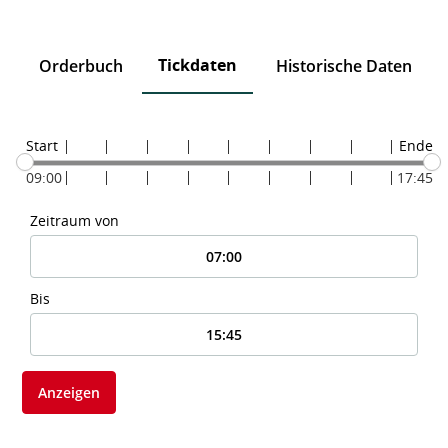
Tickdaten
n
Orderbuch
Historische Daten
Start
Ende
09:00
17:45
Zeitraum von
Bis
Anzeigen