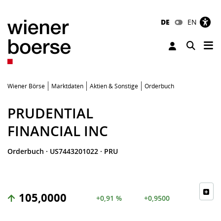
DE
EN
Tog
Toggle 
Wiener Börse
Marktdaten
Aktien & Sonstige
Orderbuch
PRUDENTIAL
FINANCIAL INC
Orderbuch
·
US7443201022
·
PRU
105,0000
+0,91 %
+0,9500