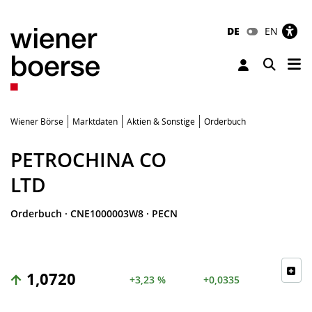
DE
EN
Tog
Toggle 
Wiener Börse
Marktdaten
Aktien & Sonstige
Orderbuch
PETROCHINA CO
LTD
Orderbuch
·
CNE1000003W8
·
PECN
1,0720
+3,23 %
+0,0335