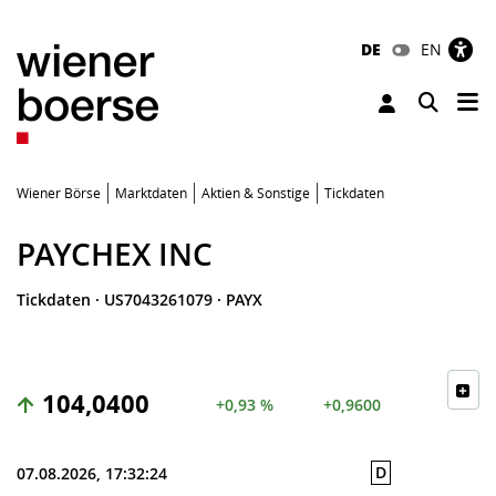
DE
EN
Tog
Toggle 
Wiener Börse
Marktdaten
Aktien & Sonstige
Tickdaten
PAYCHEX INC
Tickdaten
·
US7043261079
·
PAYX
104,0400
+0,93 %
+0,9600
D
07.08.2026, 17:32:24