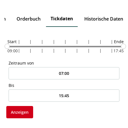
Tickdaten
ten
Orderbuch
Historische Daten
Start
Ende
09:00
17:45
Zeitraum von
Bis
Anzeigen