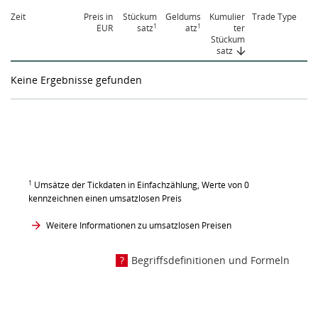
Zeit
Preis in
Stückum
Geldums
Kumulier
Trade Type
1
1
EUR
satz
atz
ter
Stückum
satz
Keine Ergebnisse gefunden
1
Umsätze der Tickdaten in Einfachzählung, Werte von 0
kennzeichnen einen umsatzlosen Preis
Weitere Informationen zu umsatzlosen Preisen
Begriffsdefinitionen und Formeln