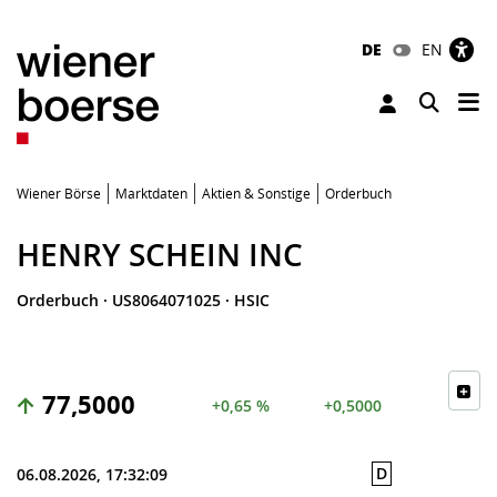
DE
EN
Tog
Toggle 
Wiener Börse
Marktdaten
Aktien & Sonstige
Orderbuch
HENRY SCHEIN INC
Orderbuch
·
US8064071025
·
HSIC
77,5000
+0,65 %
+0,5000
D
06.08.2026, 17:32:09